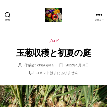
検索
メニュー
定
食
屋
一
カ
ブログ
汁
テ
玉葱収穫と初夏の庭
伍
ゴ
菜
リ
ー
作成者:
ichijyugosai
2022年5月31日
投
投
稿
稿
玉
コメントはまだありません
者
日
葱
収
穫
と
初
夏