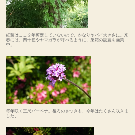
紅葉はここ２年剪定していないので、かなりヤバイ大きさに。来
春には、四十雀やヤマガラが呼べるように、巣箱の設置を画策
中。
毎年咲く三尺バーベナ。後ろのさつきも、今年はたくさん咲きま
した、