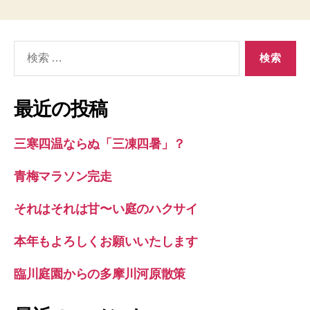
検
索
対
象:
最近の投稿
三寒四温ならぬ「三凍四暑」？
青梅マラソン完走
それはそれは甘〜い庭のハクサイ
本年もよろしくお願いいたします
臨川庭園からの多摩川河原散策