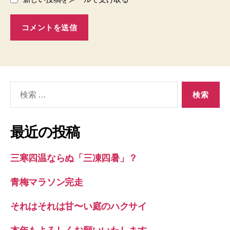
検
索
対
象:
最近の投稿
三寒四温ならぬ「三凍四暑」？
青梅マラソン完走
それはそれは甘〜い庭のハクサイ