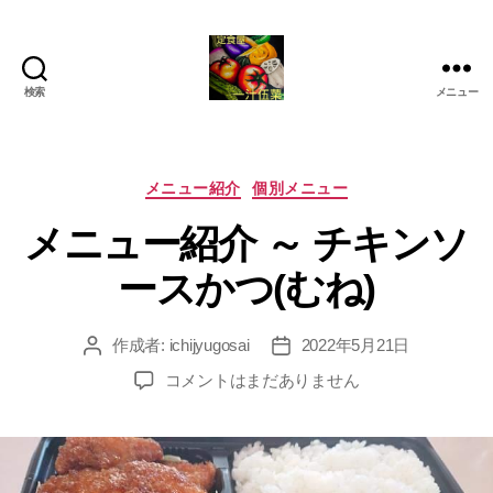
検索
メニュー
定
食
屋
一
カ
メニュー紹介
個別メニュー
汁
テ
メニュー紹介 ～ チキンソ
伍
ゴ
菜
リ
ースかつ(むね)
ー
作成者:
ichijyugosai
2022年5月21日
投
投
稿
稿
メ
コメントはまだありません
者
日
ニ
ュ
ー
紹