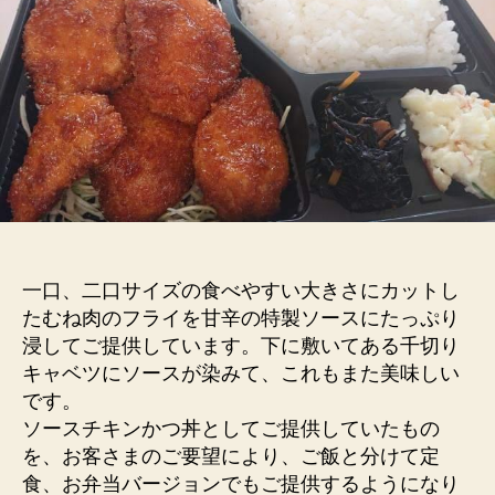
介
～
チ
キ
ン
ソ
ー
ス
か
つ
(む
ね)
一口、二口サイズの食べやすい大きさにカットし
へ
たむね肉のフライを甘辛の特製ソースにたっぷり
の
浸してご提供しています。下に敷いてある千切り
キャベツにソースが染みて、これもまた美味しい
です。
ソースチキンかつ丼としてご提供していたもの
を、お客さまのご要望により、ご飯と分けて定
食、お弁当バージョンでもご提供するようになり