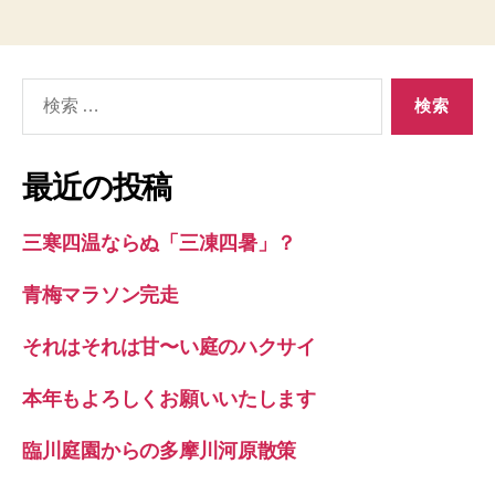
検
索
対
象:
最近の投稿
三寒四温ならぬ「三凍四暑」？
青梅マラソン完走
それはそれは甘〜い庭のハクサイ
本年もよろしくお願いいたします
臨川庭園からの多摩川河原散策