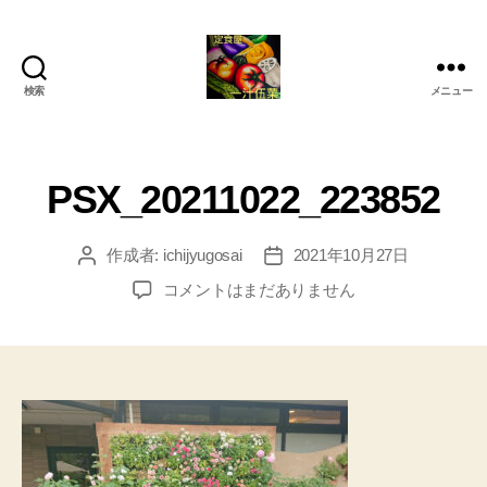
検索
メニュー
定
食
屋
一
PSX_20211022_223852
汁
伍
菜
作成者:
ichijyugosai
2021年10月27日
投
投
稿
稿
PSX_20211022_223852
コメントはまだありません
者
日
へ
の