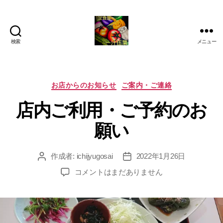
検索
メニュー
定
食
屋
一
カ
お店からのお知らせ
ご案内・ご連絡
汁
テ
店内ご利用・ご予約のお
伍
ゴ
菜
リ
願い
ー
作成者:
ichijyugosai
2022年1月26日
投
投
稿
稿
店
コメントはまだありません
者
日
内
ご
利
用・