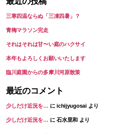
最近の投稿
三寒四温ならぬ「三凍四暑」？
青梅マラソン完走
それはそれは甘〜い庭のハクサイ
本年もよろしくお願いいたします
臨川庭園からの多摩川河原散策
最近のコメント
少しだけ近況を…
に
ichijyugosai
より
少しだけ近況を…
に
石水里和
より