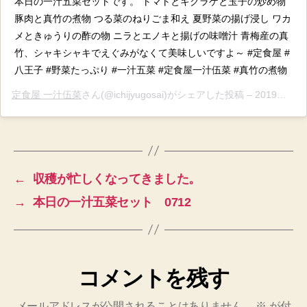
本日の一汁五菜セットです。 トマトとキクラゲと玉子の炒め物
豚肉と真竹の煮物 つる菜のねりごま和え 夏野菜の揚げ浸し ワカ
メときゅうりの酢の物 ニラとエノキと揚げの味噌汁 青梅産の真
竹、シャキシャキでえぐみがなくて美味しいですよ～ #定食屋 #
八王子 #野菜たっぷり #一汁五菜 #定食屋一汁伍菜 #真竹の煮物
定食屋 一汁伍菜
さん(@ichijyugosai)がシェアした投稿 –
2019年 7月月4日午後10時31分PDT
←
収穫が忙しくなってきました。
→
本日の一汁五菜セット 0712
コメントを残す
メールアドレスが公開されることはありません。
※
が付