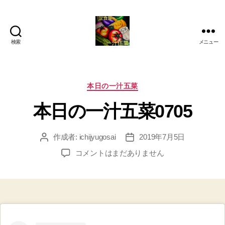
検索
メニュー
定
食
屋
一
カ
本日の一汁五菜
汁
テ
本日の一汁五菜0705
伍
ゴ
菜
リ
ー
作成者:
ichijyugosai
2019年7月5日
投
投
稿
稿
本
コメントはまだありません
者
日
日
の
一
汁
五
菜